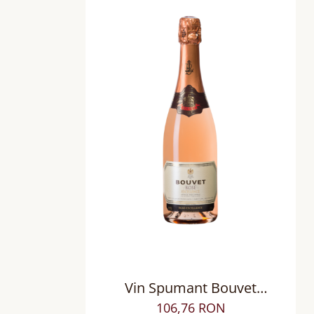
Vin Spumant Bouvet
L'Excellence Cremant de Loire
106,76 RON