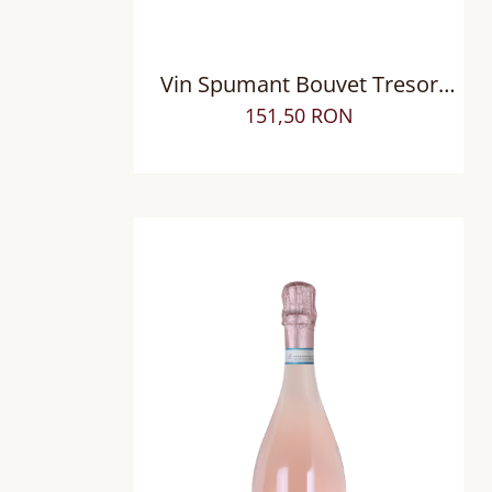
Vin Spumant Bouvet Tresor
Saumur AOP Loire Brut
151,50 RON