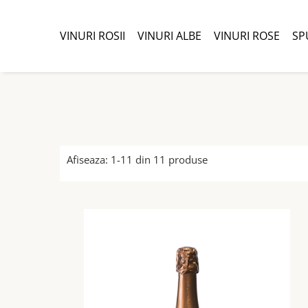
VINURI ROSII
VINURI ALBE
VINURI ROSE
SP
Afiseaza:
1-
11
din
11
produse