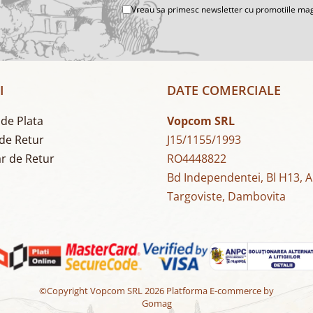
Vreau sa primesc newsletter cu promotiile mag
I
DATE COMERCIALE
de Plata
Vopcom SRL
 de Retur
J15/1155/1993
r de Retur
RO4448822
Bd Independentei, Bl H13, 
Targoviste, Dambovita
©Copyright Vopcom SRL 2026
Platforma E-commerce by
Gomag