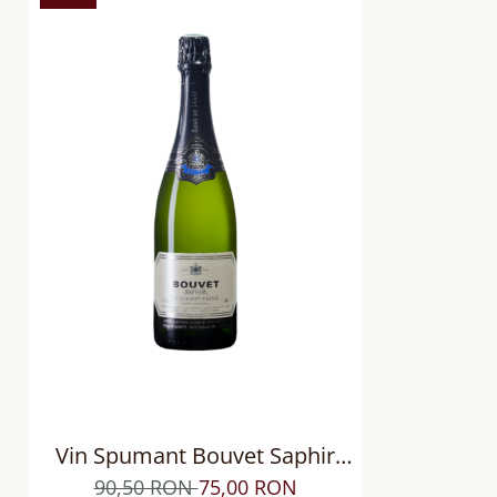
Vin Spumant Bouvet Saphir
Saumur AOP Loire Brut
90,50 RON
75,00 RON