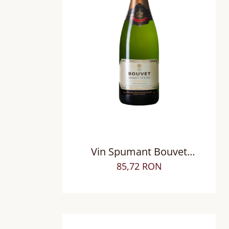
Vin Spumant Bouvet
L'Excellence Cremant de Loire
85,72 RON
AOP Brut Blanc