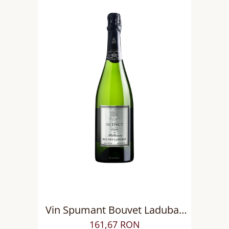
Vin Spumant Bouvet Ladubay
Instinct Saumur AOP Loire Brut
161,67 RON