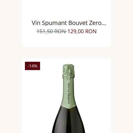
Vin Spumant Bouvet Zero
Dosage Saumur AOP Loire Extra
151,50 RON
129,00 RON
Brut
-14%