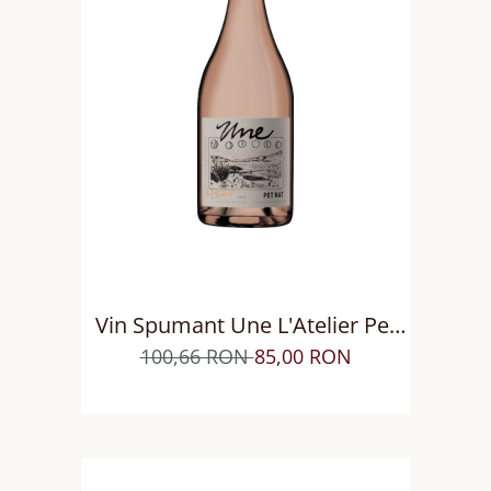
Vin Spumant Une L'Atelier Pet
Nat Rose BIODINAMIC
100,66 RON
85,00 RON