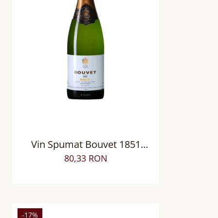
Vin Spumat Bouvet 1851
Saumur AOP Loire Blanc Brut
80,33 RON
-17%