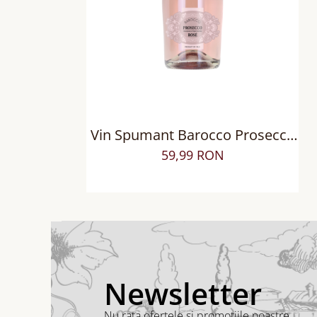
Vin Spumant Barocco Prosecco
DOC Rose, Extra Dry
59,99 RON
Newsletter
Nu rata ofertele si promotiile noastre