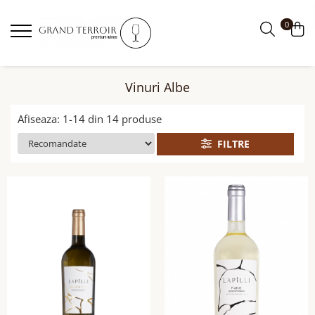
0
Vinuri Albe
Afiseaza:
1-
14
din
14
produse
FILTRE