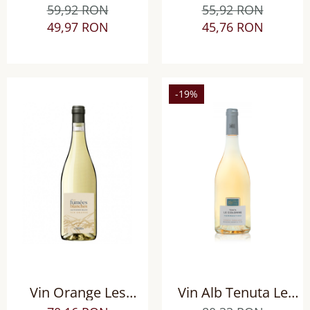
Lurton Bordeaux
Blanches Sauvignon
59,92 RON
55,92 RON
Sauvignon Blanc, sec
Blanc sec
49,97 RON
45,76 RON
-19%
Vin Orange Les
Vin Alb Tenuta Le
Fumées Blanches
Colonne Vermentino,