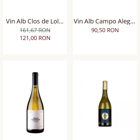
Vin Alb Clos de Lolol
Vin Alb Campo Alegre
Biodinamic, Sec
Verdejo DO Rueda,
161,67 RON
90,50 RON
Sec
121,00 RON