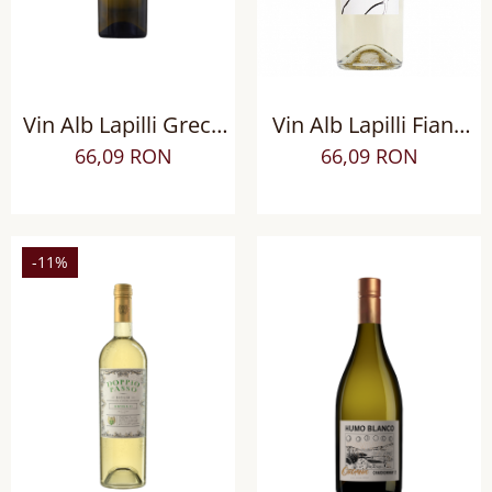
Vin Alb Lapilli Greco
Vin Alb Lapilli Fiano
di Tufo DOCG, sec
Beneventano IGT sec
66,09 RON
66,09 RON
-11%