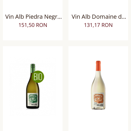
Vin Alb Piedra Negra
Vin Alb Domaine de
Gran Lurton Corte
Nizas Grand Vin AOP
151,50 RON
131,17 RON
Friulano, Sec
Languedoc Pezenas,
Sec