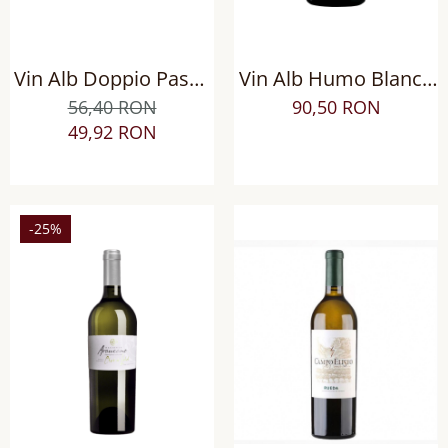
Vin Alb Doppio Passo
Vin Alb Humo Blanco
Grillo Sicilia DOC, Sec
Limited Edition
56,40 RON
90,50 RON
Chardonnay BIO, Sec
49,92 RON
-25%