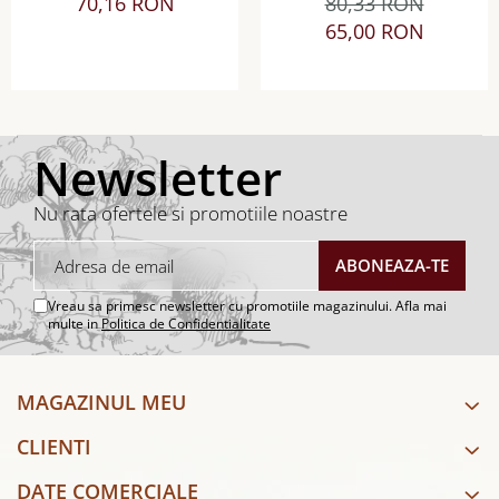
70,16 RON
80,33 RON
Sauvignon Blanc sec
Sec
65,00 RON
Newsletter
Nu rata ofertele si promotiile noastre
Vreau sa primesc newsletter cu promotiile magazinului. Afla mai
multe in
Politica de Confidentialitate
MAGAZINUL MEU
CLIENTI
DATE COMERCIALE