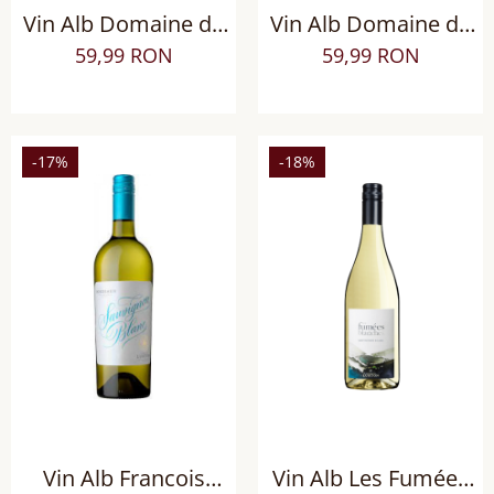
Vin Alb Domaine de
Vin Alb Domaine de
Targuerie Blanc Bio,
Targuerie Blanc
59,99 RON
59,99 RON
sec
Selection Tardive,
demisec
-17%
-18%
Vin Alb Francois
Vin Alb Les Fumées