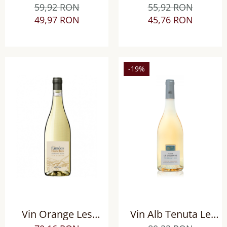
Lurton Bordeaux
Blanches Sauvignon
59,92 RON
55,92 RON
Sauvignon Blanc, sec
Blanc sec
49,97 RON
45,76 RON
-19%
Vin Orange Les
Vin Alb Tenuta Le
Fumées Blanches
Colonne Vermentino,