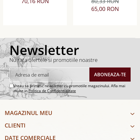
70,16 RON
80,33 RON
Sauvignon Blanc sec
Sec
65,00 RON
Newsletter
Nu rata ofertele si promotiile noastre
Vreau sa primesc newsletter cu promotiile magazinului. Afla mai
multe in
Politica de Confidentialitate
MAGAZINUL MEU
CLIENTI
DATE COMERCIALE