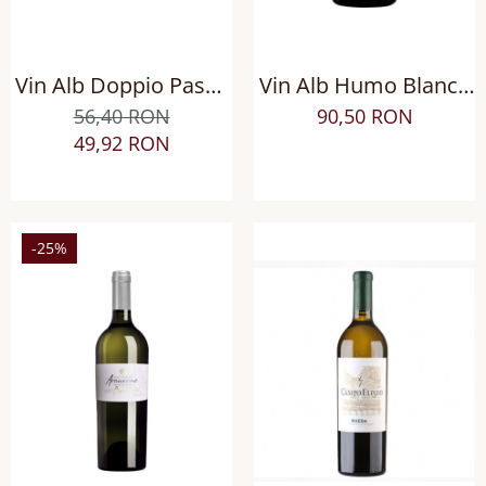
Vin Alb Doppio Passo
Vin Alb Humo Blanco
Grillo Sicilia DOC, Sec
Limited Edition
56,40 RON
90,50 RON
Chardonnay BIO, Sec
49,92 RON
-25%