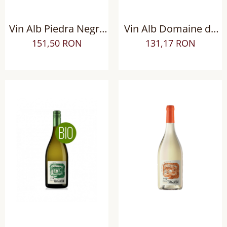
Vin Alb Piedra Negra
Vin Alb Domaine de
Gran Lurton Corte
Nizas Grand Vin AOP
151,50 RON
131,17 RON
Friulano, Sec
Languedoc Pezenas,
Sec