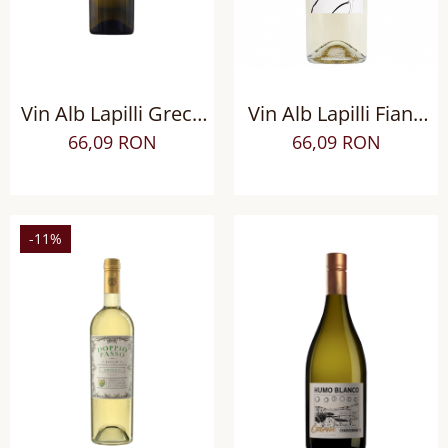
Vin Alb Lapilli Greco
Vin Alb Lapilli Fiano
di Tufo DOCG, sec
Beneventano IGT sec
66,09 RON
66,09 RON
-11%