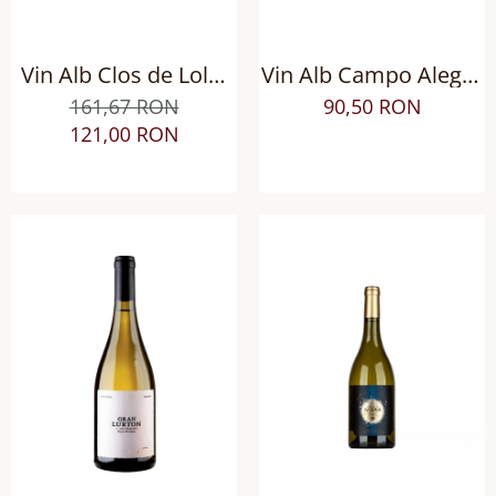
Vin Alb Clos de Lolol
Vin Alb Campo Alegre
Biodinamic, Sec
Verdejo DO Rueda,
161,67 RON
90,50 RON
Sec
121,00 RON