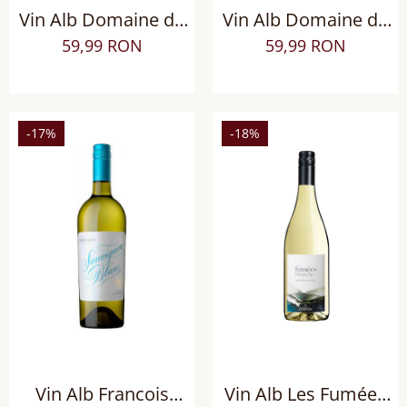
Vin Alb Domaine de
Vin Alb Domaine de
Targuerie Blanc Bio,
Targuerie Blanc
59,99 RON
59,99 RON
sec
Selection Tardive,
demisec
-17%
-18%
Vin Alb Francois
Vin Alb Les Fumées