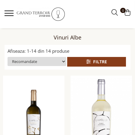
0
Vinuri Albe
Afiseaza:
1-
14
din
14
produse
FILTRE