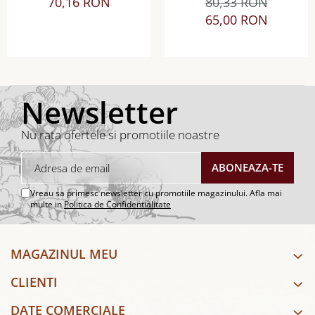
70,16 RON
80,33 RON
Sauvignon Blanc sec
Sec
65,00 RON
Newsletter
Nu rata ofertele si promotiile noastre
Vreau sa primesc newsletter cu promotiile magazinului. Afla mai
multe in
Politica de Confidentialitate
MAGAZINUL MEU
CLIENTI
DATE COMERCIALE