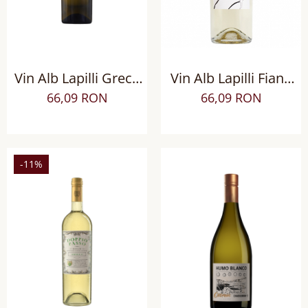
Vin Alb Lapilli Greco
Vin Alb Lapilli Fiano
di Tufo DOCG, sec
Beneventano IGT sec
66,09 RON
66,09 RON
-11%