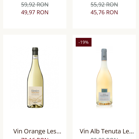
Lurton Bordeaux
Blanches Sauvignon
59,92 RON
55,92 RON
Sauvignon Blanc, sec
Blanc sec
49,97 RON
45,76 RON
-19%
Vin Orange Les
Vin Alb Tenuta Le
Fumées Blanches
Colonne Vermentino,