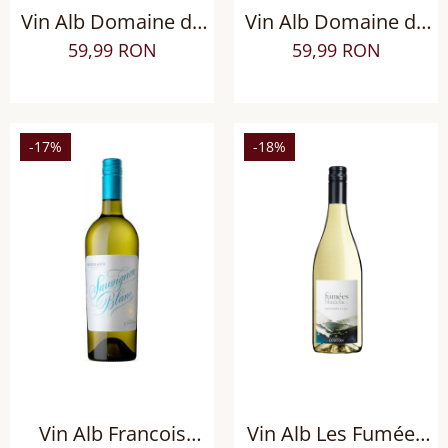
Vin Alb Domaine de
Vin Alb Domaine de
Targuerie Blanc Bio,
Targuerie Blanc
59,99 RON
59,99 RON
sec
Selection Tardive,
demisec
-17%
-18%
Vin Alb Francois
Vin Alb Les Fumées