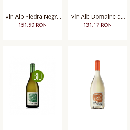
Vin Alb Piedra Negra
Vin Alb Domaine de
Gran Lurton Corte
Nizas Grand Vin AOP
151,50 RON
131,17 RON
Friulano, Sec
Languedoc Pezenas,
Sec