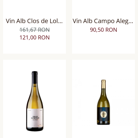
Vin Alb Clos de Lolol
Vin Alb Campo Alegre
Biodinamic, Sec
Verdejo DO Rueda,
161,67 RON
90,50 RON
Sec
121,00 RON