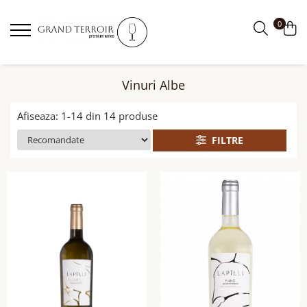
0
Vinuri Albe
Afiseaza:
1-
14
din
14
produse
FILTRE