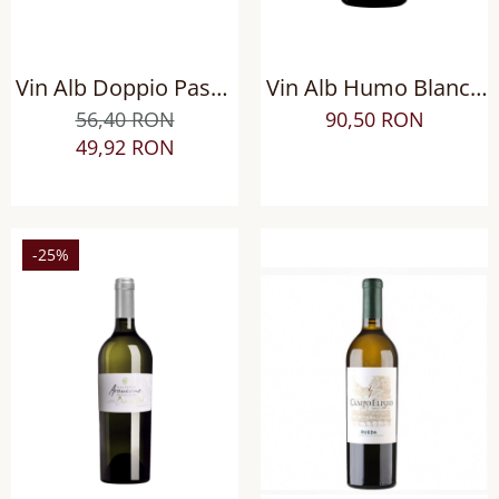
Vin Alb Doppio Passo
Vin Alb Humo Blanco
Grillo Sicilia DOC, Sec
Limited Edition
56,40 RON
90,50 RON
Chardonnay BIO, Sec
49,92 RON
-25%