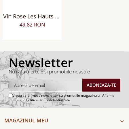
Vin Rose Les Hauts de
Janeil Syrah sec
49,82 RON
Newsletter
Nu rata ofertele si promotiile noastre
Vreau sa primesc newsletter cu promotiile magazinului. Afla mai
multe in
Politica de Confidentialitate
MAGAZINUL MEU