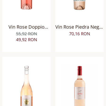
Vin Rose Doppio
Vin Rose Piedra Negra
Passo Primitivo Puglia
Alta Colección, Sec
55,92 RON
70,16 RON
IGT, Sec
49,92 RON