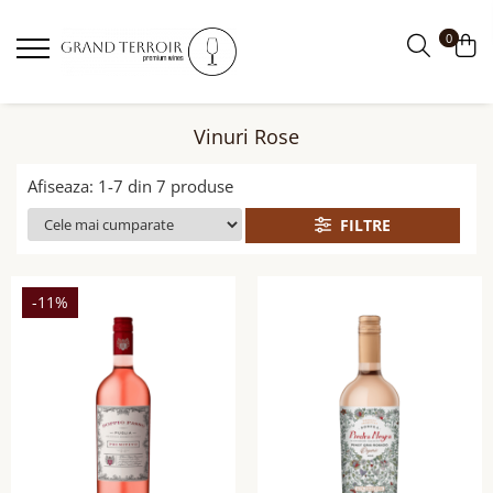
0
Vinuri Rose
Afiseaza:
1-
7
din
7
produse
FILTRE
-11%