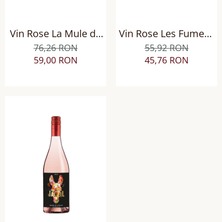
Vin Rose La Mule de
Vin Rose Les Fumees
Provence, sec
Blanches Gris de
76,26 RON
55,92 RON
Sauvignon, sec
59,00 RON
45,76 RON