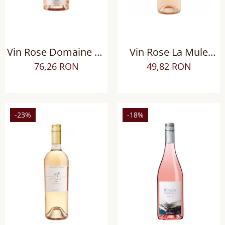
Vin Rose Domaine de
Vin Rose La Mule
Nizas Le Clos, Sec
Syrah, sec
76,26 RON
49,82 RON
-23%
-18%