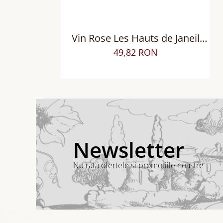
Vin Rose Les Hauts de Janeil
Syrah sec
49,82 RON
Newsletter
Nu rata ofertele si promotiile noastre