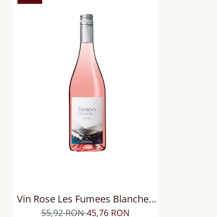
Vin Rose Les Fumees Blanches
Gris de Sauvignon, sec
55,92 RON
45,76 RON