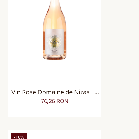
Vin Rose Domaine de Nizas Le
Clos, Sec
76,26 RON
-18%