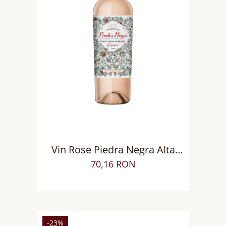
Vin Rose Piedra Negra Alta
Colección, Sec
70,16 RON
-23%