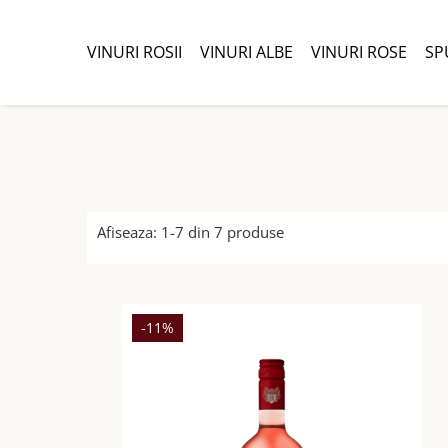
VINURI ROSII
VINURI ALBE
VINURI ROSE
SP
Afiseaza:
1-
7
din
7
produse
-11%