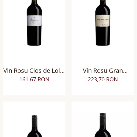
Vin Rosu Clos de Lolol
Vin Rosu Gran
BIODINAMIC, Sec
Araucano Cabernet
161,67 RON
223,70 RON
Sauvignon, Sec