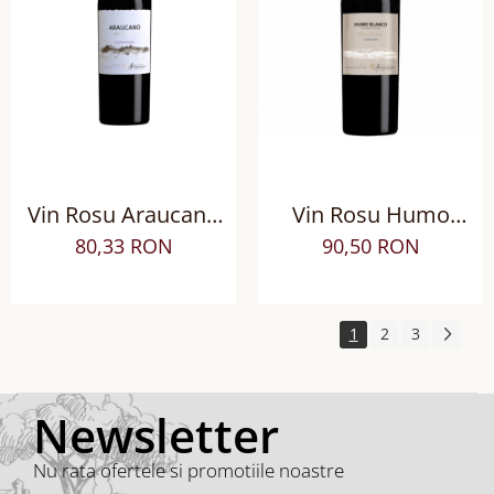
Vin Rosu Araucano
Vin Rosu Humo
Reserva Carmenere,
Blanco Carmenere
80,33 RON
90,50 RON
Sec
BIO, Sec
1
2
3
Newsletter
Nu rata ofertele si promotiile noastre