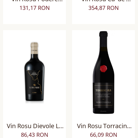
Brizio Rosso di
Rocchi La Bastia
131,17 RON
354,87 RON
Montalcino DOCG sec
Amarone della
Valpolicella DOCG sec
Vin Rosu Dievole Le
Vin Rosu Torracina
Due Arbie Chianti
Nero D'Avola Sec
86,43 RON
66,09 RON