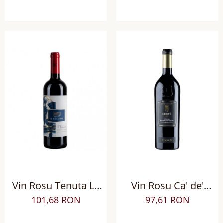
Superiore DOCG BIO
sec
Vin Rosu Tenuta Le
Vin Rosu Ca' de'
Colonne Plenum
Rocchi Corve Corvina
101,68 RON
97,61 RON
Toscana IGT, Sec
Verona IGP sec