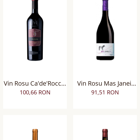
Vin Rosu Ca'de'Rocchi
Vin Rosu Mas Janeil
Dugal Cabernet
AOP Côtes du
100,66 RON
91,51 RON
Sauvignon Merlot IGP
Roussillon Villages
sec
sec