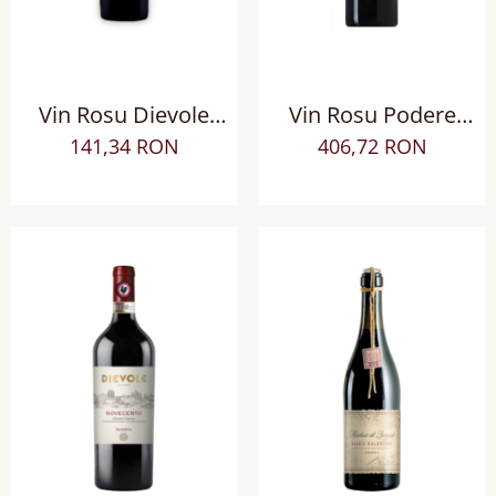
Vin Rosu Dievole
Vin Rosu Podere
Chianti Classico
Brizio Brunello di
141,34 RON
406,72 RON
DOCG BIO sec
Montalcino DOCG sec