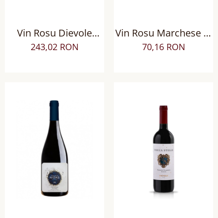
Vin Rosu Dievole
Vin Rosu Marchese di
Novecento Chianti
Borgosole Salice di
243,02 RON
70,16 RON
Classico Riserva
Salentino Riserva
DOCG sec
DOC Negroamaro