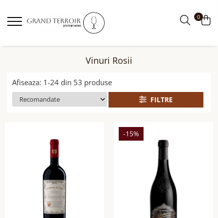
0
Vinuri Rosii
Afiseaza:
1-
24
din
53
produse
FILTRE
-15%