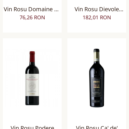
Vin Rosu Domaine de
Vin Rosu Dievole
Nizas Le Clos AOP
Tocca le Stelle Chianti
76,26 RON
182,01 RON
Languedoc
Classico DOCG sec
Vin Rosu Podere
Vin Rosu Ca' de'