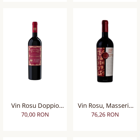
Vin Rosu Doppio
Vin Rosu, Masseria
Passo Appassimento
Doppio Passo
70,00 RON
76,26 RON
Puglia IGT sec
Copertino Riserva
DOC Negroamaro sec