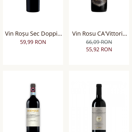
Vin Roșu Sec Doppio
Vin Rosu CA'Vittoria
Passo Primitivo di
Appassimento Puglia
59,99 RON
66,09 RON
Puglia, Italia, 0.75L, 96
IGT sec
55,92 RON
pct. Luca Maroni