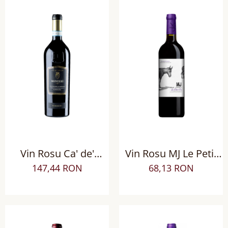
Vin Rosu Ca' de'
Vin Rosu MJ Le Petit
Rocchi Montere
Pas Rouge sec
147,44 RON
68,13 RON
Valpolicella Ripasso
DOP Superiore sec