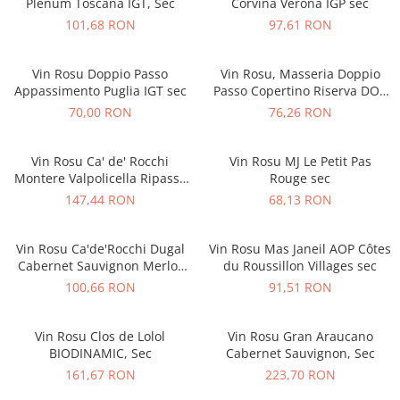
Plenum Toscana IGT, Sec
Corvina Verona IGP sec
101,68 RON
97,61 RON
Vin Rosu Doppio Passo
Vin Rosu, Masseria Doppio
Appassimento Puglia IGT sec
Passo Copertino Riserva DOC
Negroamaro sec
70,00 RON
76,26 RON
Vin Rosu Ca' de' Rocchi
Vin Rosu MJ Le Petit Pas
Montere Valpolicella Ripasso
Rouge sec
DOP Superiore sec
147,44 RON
68,13 RON
Vin Rosu Ca'de'Rocchi Dugal
Vin Rosu Mas Janeil AOP Côtes
Cabernet Sauvignon Merlot
du Roussillon Villages sec
IGP sec
100,66 RON
91,51 RON
Vin Rosu Clos de Lolol
Vin Rosu Gran Araucano
BIODINAMIC, Sec
Cabernet Sauvignon, Sec
161,67 RON
223,70 RON