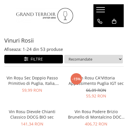
Vinuri Rosii
Afiseaza:
1-
24
din
53
produse
FILTRE
Vin Roșu Sec Doppio Passo
Vin Rosu CA'Vittoria
-15%
Primitivo di Puglia, Italia,
Appassimento Puglia IGT sec
0.75L, 96 pct. Luca Maroni
59,99 RON
66,09 RON
55,92 RON
Vin Rosu Dievole Chianti
Vin Rosu Podere Brizio
Classico DOCG BIO sec
Brunello di Montalcino DOCG
sec
141,34 RON
406,72 RON