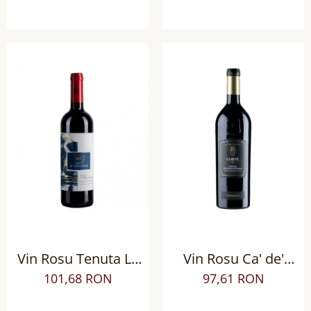
Superiore DOCG BIO
sec
Vin Rosu Tenuta Le
Vin Rosu Ca' de'
Colonne Plenum
Rocchi Corve Corvina
101,68 RON
97,61 RON
Toscana IGT, Sec
Verona IGP sec