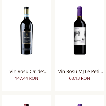
Vin Rosu Ca' de'
Vin Rosu MJ Le Petit
Rocchi Montere
Pas Rouge sec
147,44 RON
68,13 RON
Valpolicella Ripasso
DOP Superiore sec