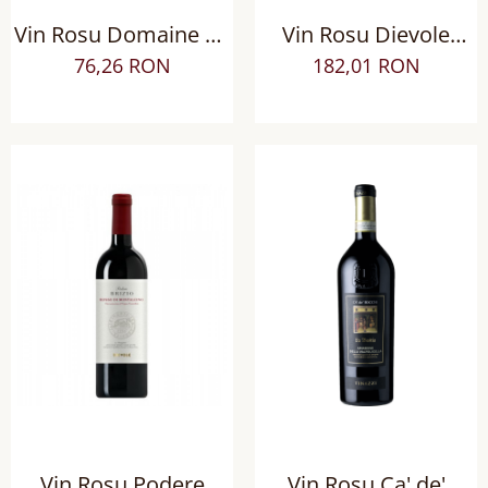
Vin Rosu Domaine de
Vin Rosu Dievole
Nizas Le Clos AOP
Tocca le Stelle Chianti
76,26 RON
182,01 RON
Languedoc
Classico DOCG sec
Vin Rosu Podere
Vin Rosu Ca' de'