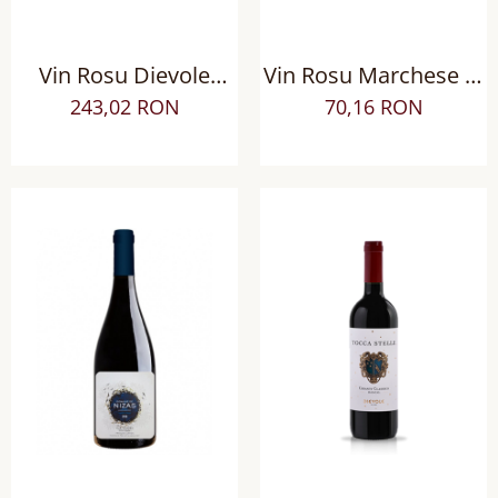
Vin Rosu Dievole
Vin Rosu Marchese di
Novecento Chianti
Borgosole Salice di
243,02 RON
70,16 RON
Classico Riserva
Salentino Riserva
DOCG sec
DOC Negroamaro