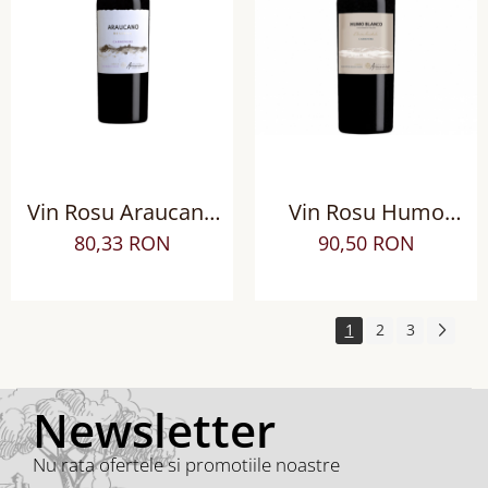
Vin Rosu Araucano
Vin Rosu Humo
Reserva Carmenere,
Blanco Carmenere
80,33 RON
90,50 RON
Sec
BIO, Sec
1
2
3
Newsletter
Nu rata ofertele si promotiile noastre