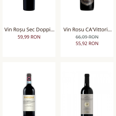
Vin Roșu Sec Doppio
Vin Rosu CA'Vittoria
Passo Primitivo di
Appassimento Puglia
59,99 RON
66,09 RON
Puglia, Italia, 0.75L, 96
IGT sec
55,92 RON
pct. Luca Maroni