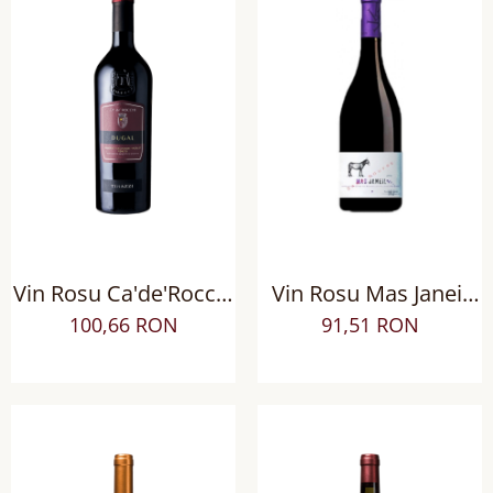
Vin Rosu Ca'de'Rocchi
Vin Rosu Mas Janeil
Dugal Cabernet
AOP Côtes du
100,66 RON
91,51 RON
Sauvignon Merlot IGP
Roussillon Villages
sec
sec