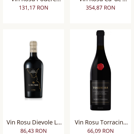
Brizio Rosso di
Rocchi La Bastia
131,17 RON
354,87 RON
Montalcino DOCG sec
Amarone della
Valpolicella DOCG sec
Vin Rosu Dievole Le
Vin Rosu Torracina
Due Arbie Chianti
Nero D'Avola Sec
86,43 RON
66,09 RON