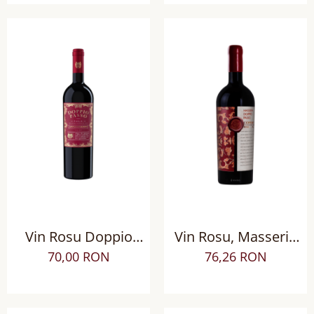
Vin Rosu Doppio
Vin Rosu, Masseria
Passo Appassimento
Doppio Passo
70,00 RON
76,26 RON
Puglia IGT sec
Copertino Riserva
DOC Negroamaro sec