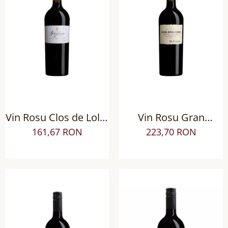
Vin Rosu Clos de Lolol
Vin Rosu Gran
BIODINAMIC, Sec
Araucano Cabernet
161,67 RON
223,70 RON
Sauvignon, Sec