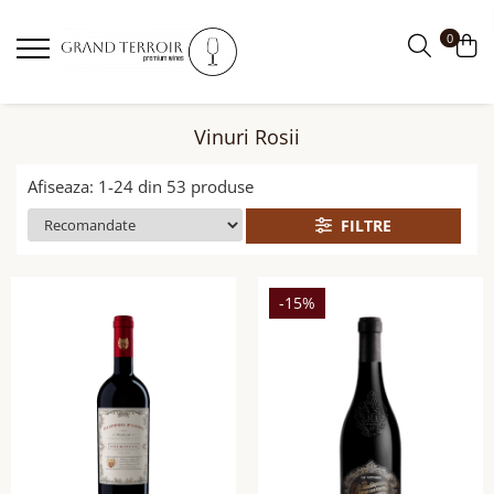
0
Vinuri Rosii
Afiseaza:
1-
24
din
53
produse
FILTRE
-15%